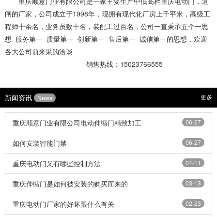
重庆顺意门业有限公司是一家主要生产中低高档
重庆电动门
，道
闸的厂家，公司成立于1998年，现拥有现代化厂房上千平米，高级工
程师十余名，业务员数十名，装配工过百名，公司一直秉承五个一思
想 服务第一 质量第一 创新第一 售后第一 诚信第一的思想，欢迎
各大公司前来采购洽谈
销售热线：15023766555
新闻资讯
更多
News
重庆顺意门业有限公司电动伸缩门精致加工
06-27
如何安装智能门禁
06-27
重庆电动门又有哪些控制方法
04-11
重庆伸缩门是如何被安装的购买而来的
03-13
重庆电动门厂家的好坏跟什么有关
02-23