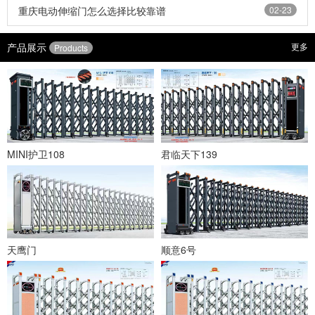
重庆电动伸缩门怎么选择比较靠谱
02-23
产品展示
更多
Products
MINI护卫108
君临天下139
天鹰门
顺意6号