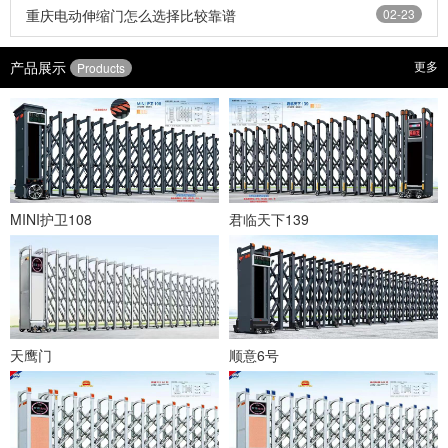
重庆电动伸缩门怎么选择比较靠谱
02-23
产品展示
更多
Products
MINI护卫108
君临天下139
天鹰门
顺意6号