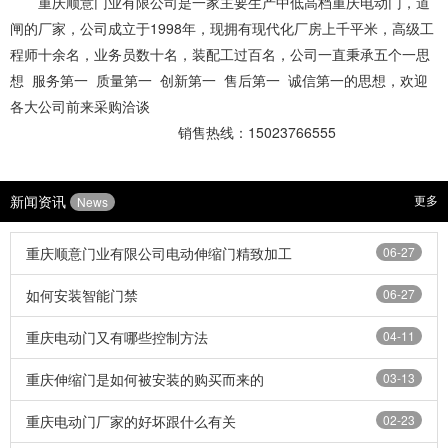
重庆顺意门业有限公司是一家主要生产中低高档
重庆电动门
，道
闸的厂家，公司成立于1998年，现拥有现代化厂房上千平米，高级工
程师十余名，业务员数十名，装配工过百名，公司一直秉承五个一思
想 服务第一 质量第一 创新第一 售后第一 诚信第一的思想，欢迎
各大公司前来采购洽谈
销售热线：15023766555
新闻资讯
更多
News
重庆顺意门业有限公司电动伸缩门精致加工
06-27
如何安装智能门禁
06-27
重庆电动门又有哪些控制方法
04-11
重庆伸缩门是如何被安装的购买而来的
03-13
重庆电动门厂家的好坏跟什么有关
02-23