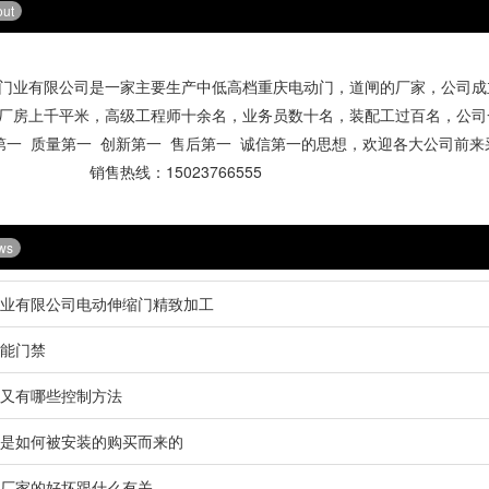
out
业有限公司是一家主要生产中低高档
重庆电动门
，道闸的厂家，公司成立
厂房上千平米，高级工程师十余名，业务员数十名，装配工过百名，公司
第一 质量第一 创新第一 售后第一 诚信第一的思想，欢迎各大公司
：15023766555
ws
业有限公司电动伸缩门精致加工
能门禁
又有哪些控制方法
是如何被安装的购买而来的
厂家的好坏跟什么有关