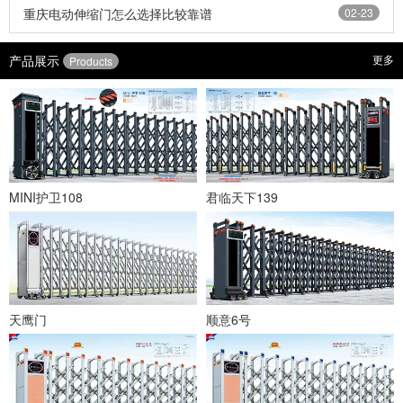
重庆电动伸缩门怎么选择比较靠谱
02-23
产品展示
更多
Products
MINI护卫108
君临天下139
天鹰门
顺意6号