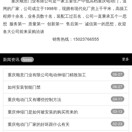
重庆顺意门业有限公司是一家主要生产中低高档
重庆电动门
，道
闸的厂家，公司成立于1998年，现拥有现代化厂房上千平米，高级工
程师十余名，业务员数十名，装配工过百名，公司一直秉承五个一思
想 服务第一 质量第一 创新第一 售后第一 诚信第一的思想，欢迎
各大公司前来采购洽谈
销售热线：15023766555
新闻资讯
更多
News
重庆顺意门业有限公司电动伸缩门精致加工
06-27
如何安装智能门禁
06-27
重庆电动门又有哪些控制方法
04-11
重庆伸缩门是如何被安装的购买而来的
03-13
重庆电动门厂家的好坏跟什么有关
02-23