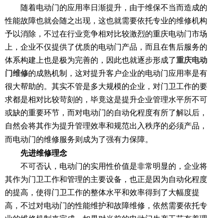
随着电动门的应用率日渐提升，由于维保不当而造成的
性能故障也就会随之出现，这也就需要依托专业的维修机构
予以消除，不过在行业竞争相对比较激烈的重庆电动门市场
上，企业不仅提供了优质的电动门产品，而且在售后服务的
重庆电动
体系构建上也是极为完善的，因此也就逐步形成了
门维修
的成熟机制，这对提升客户企业的电动门应用率是有
很大帮助的。其实不管是多大规模的企业，对门卫工作的要
求都是相对比较苛刻的，毕竟这是提升企业管理水平所不可
或缺的重要环节，而对电动门的自动化程度有所了解以后，
自然会将其作为提升管理效率和规范出入秩序的必须产品，
而电动门的维修服务则成为了强有力保障。
先进维修理念
不可否认，电动门的实用性价值是非常明显的，企业将
其作为门卫工作和管理的主要设备，也正是因为自动化程度
的提高，使得门卫工作的整体水平和效率得到了大幅度提
高，不过对电动门的性能维护和故障维修，依然需要依托专