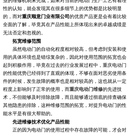
业的维修机制来完成，如果对当前的电动门生产工艺有着理
性的认知，就会发现其在很多细节上的优势都是比较明显
重庆顺意门业有限公司
的，而对
的优质产品更是会有着比较
全面的了解，毕竟其在产品性能上所体现出来的卓越成绩是
无法否定和忽视的。
拓宽维修范围
虽然电动门的自动化程度相对较高，但考虑到安装和使
用的具体环境也是错综复杂的，因此对使用范围的拓宽也会
起到积极作用，毕竟在过去的行业发展过程中，重庆电动门
的性能优势已经得到了直观的体现，不够在面对恶劣使用条
件的时候，发生故障的概率也是相对较高的，这也就从一定
重庆电动门维修
程度上影响到了正常的使用，而
的先进技
术，不但能够及时排除故障，而且能够通过彻底的排查确保
其他隐患的排除，这种维修范围的拓宽，对提升电动门的性
能水平是有很大帮助的。
先进维修技术优化产品性能
正的因为电动门的使用过程中存在故障的可能，才会对