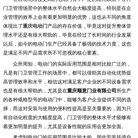
门卫管理场景中的整体水平自然会大幅度提高，特别是在企
业管理的效率上会有着更加明显的优势，这也从不同的角度
重庆电动门
体现出了
产品的存在价值，毕竟这对提升整体管
理水平还是有很大帮助的，毕竟在经过了长时间的行业发展
以后，如今的电动门生产已经具备了极强的技术力度，这也
是满足不同产品需求所不可忽视的核心要素。
众所周知，电动门的实际应用范围是相对比较广泛的，
凡是有门卫管理工作的场景中，都可以借助其自动化优势提
高管理效率和水平，相信这对满足客户企业的不同设备需求
也是有很大帮助的，尤其是在
重庆顺意门业有限公司
所生产
的各种规格型号的电动门中，能够为客户企业提供不同的选
择，而这对安装与使用的便利性提高是至关重要的，因为只
有自动化程度的大幅度提高，门卫管理的整体水平才能够有
着更加明显的提升，尤其是设备性能的应用会更加全面。
考虑到电动门的应用范围是比较大的，因此安装环境自