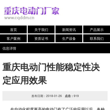
首页
关于我们
新闻资讯
产品展示
客户案例
资质证书
生产设备
联系我们
信息详情
重庆电动门性能稳定性决
定应用效果
发布日期：2018-01-26
点击：
919
在自动化程度更高的电动门有了广泛的应用以后，各种