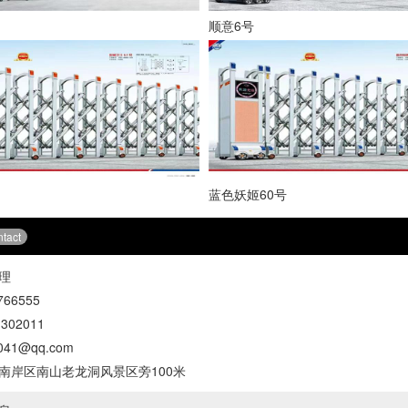
顺意6号
蓝色妖姬60号
tact
理
66555
302011
41@qq.com
南岸区南山老龙洞风景区旁100米