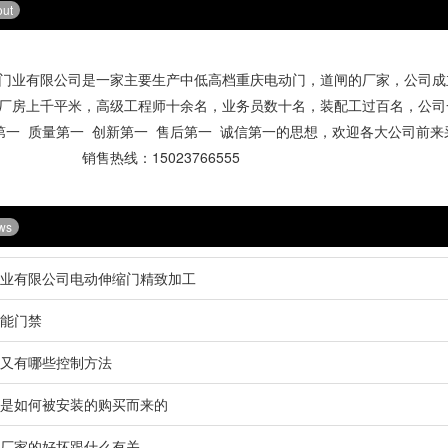
out
业有限公司是一家主要生产中低高档
重庆电动门
，道闸的厂家，公司成立
厂房上千平米，高级工程师十余名，业务员数十名，装配工过百名，公司
第一 质量第一 创新第一 售后第一 诚信第一的思想，欢迎各大公司
：15023766555
ws
业有限公司电动伸缩门精致加工
能门禁
又有哪些控制方法
是如何被安装的购买而来的
厂家的好坏跟什么有关