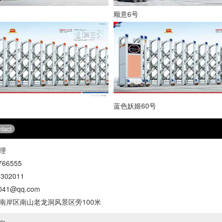
顺意6号
蓝色妖姬60号
tact
理
66555
302011
41@qq.com
南岸区南山老龙洞风景区旁100米