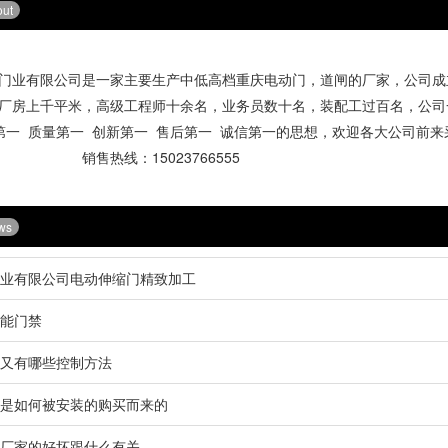
out
业有限公司是一家主要生产中低高档
重庆电动门
，道闸的厂家，公司成立
厂房上千平米，高级工程师十余名，业务员数十名，装配工过百名，公司
第一 质量第一 创新第一 售后第一 诚信第一的思想，欢迎各大公司
：15023766555
ws
业有限公司电动伸缩门精致加工
能门禁
又有哪些控制方法
是如何被安装的购买而来的
厂家的好坏跟什么有关