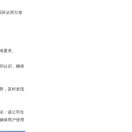
损坏从而引发
准要求。
的认识，确保
养，及时发现
论：该公司生
确保用户使用